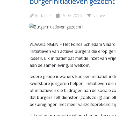
Burgerinitiatieven gezocht 
Stadsge
SIKO
Vlaardi
Bekijk de pagina
Redactie
15-03-2016
Nieuws
Bekijk d
VLAARDINGEN – Het Fonds Schiedam Vlaarding
initiatieven van actieve burgers die erop ge
lossen. Elk initiatief dat met de inzet van vri
aan de samenleving, is welkom.
Iedere groep inwoners kan een initiatief ind
kwetsbare jongeren helpen, initiatieven die
of initiatieven die bijdragen aan de sociale co
dat burgers zelf diensten (zoals zorg) aan 
bezuinigingen niet meer vanzelfsprekend zijn,
U kunt voor uw initiatief een budget tussen 