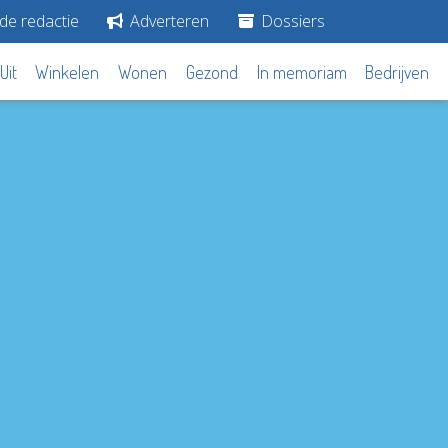
de redactie
Adverteren
Dossiers
Uit
Winkelen
Wonen
Gezond
In memoriam
Bedrijven