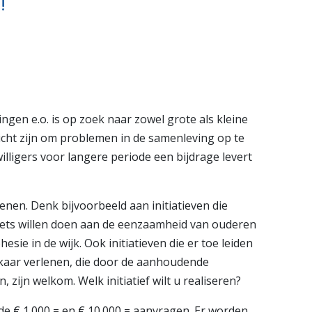
!
hoorzaal
Openbare
ngen
Scholengroep
e pagina
Bekijk de pagina
en e.o. is op zoek naar zowel grote als kleine
richt zijn om problemen in de samenleving op te
jwilligers voor langere periode een bijdrage levert
ienen. Denk bijvoorbeeld aan initiatieven die
 iets willen doen aan de eenzaamheid van ouderen
hesie in de wijk. Ook initiatieven die er toe leiden
elkaar verlenen, die door de aanhoudende
 zijn welkom. Welk initiatief wilt u realiseren?
de € 1.000,= en € 10.000,= aanvragen. Er worden