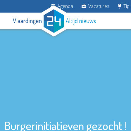
Agenda
Vacatures
Tip 
Burgerinitiatieven gezocht !