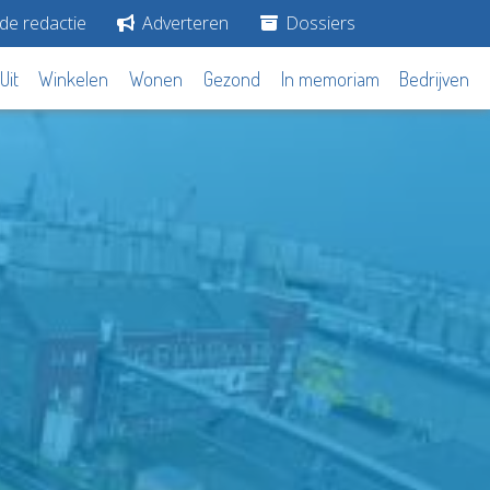
de redactie
Adverteren
Dossiers
Uit
Winkelen
Wonen
Gezond
In memoriam
Bedrijven