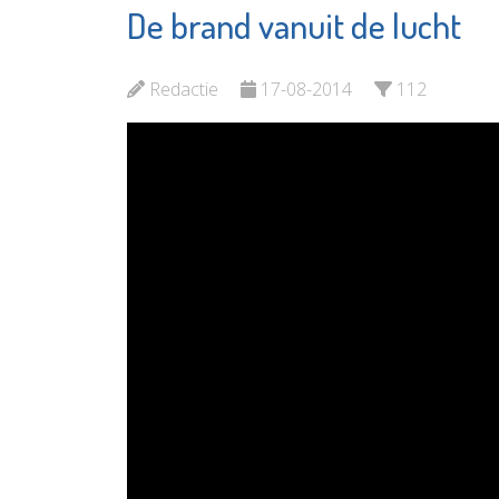
De brand vanuit de lucht
Poppodium De
Museu
Kroepoekfabriek
Vlaardi
Redactie
17-08-2014
112
Bekijk de pagina
Bekijk d