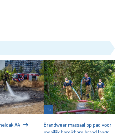
112
nneldak A4
Brandweer massaal op pad voor
moeilijk bereikbare brand langs