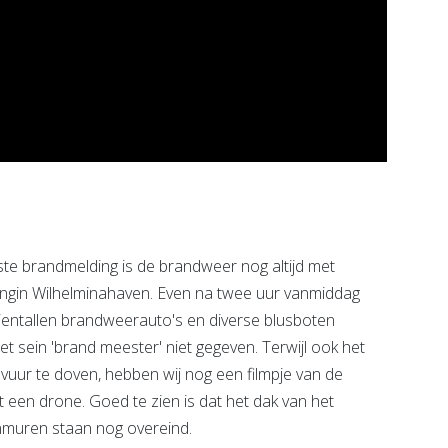
e brandmelding is de brandweer nog altijd met
ngin Wilhelminahaven. Even na twee uur vanmiddag
ientallen brandweerauto's en diverse blusboten
et sein 'brand meester' niet gegeven. Terwijl ook het
vuur te doven, hebben wij nog een filmpje van de
een drone. Goed te zien is dat het dak van het
enmuren staan nog overeind.