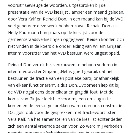
vooruit.’’ Gevleugelde woorden, uitgesproken bij de
presentatie van de VVD kieslijst , amper een maand geleden,
door Vera Kalf en Reinald Don. In een maand kan bij de VVD
veel gebeuren: deze week hebben zowel Reinald Don als
Hedy Kaufmann hun plaats op de kieslijst voor de
gemeenteraadsverkiezingen opgegeven. Beiden konden zich
niet vinden in de koers die onder leiding van Willem Ginjaar,
interim voorzitter van het VVD bestuur, werd uitgestippeld.
Reinald Don vertelt het vertrouwen te hebben verloren in
interim-voorzitter Ginjaar. ,,Het is goed gebruik dat het
bestuur en de fractie van een politieke partij onafhankelijk
van elkaar functioneren'', aldus Don. ,,Voorheen liep dit bij
de VVD nogal eens door elkaar en ging dit fout. Met de
komst van Ginjaar leek hier voor mij een omslag in te
komen en de eerste gesprekken waren dan ook constructief.
Dat gold ook voor de gesprekken met fractievoorzitster
Vera Kalf. Na het samenstellen van de kieslijst echter deden
zich een aantal vreemde zaken voor. Zo werd mij verboden
naar de komende afscheidsreceptie van burgemeester