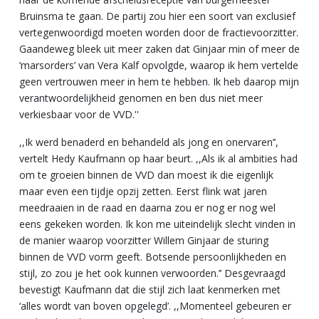
Bruinsma te gaan. De partij zou hier een soort van exclusief
vertegenwoordigd moeten worden door de fractievoorzitter.
Gaandeweg bleek uit meer zaken dat Ginjaar min of meer de
‘marsorders’ van Vera Kalf opvolgde, waarop ik hem vertelde
geen vertrouwen meer in hem te hebben. Ik heb daarop mijn
verantwoordelijkheid genomen en ben dus niet meer
verkiesbaar voor de VVD.''
,,Ik werd benaderd en behandeld als jong en onervaren’’,
vertelt Hedy Kaufmann op haar beurt. ,,Als ik al ambities had
om te groeien binnen de VVD dan moest ik die eigenlijk
maar even een tijdje opzij zetten. Eerst flink wat jaren
meedraaien in de raad en daarna zou er nog er nog wel
eens gekeken worden. Ik kon me uiteindelijk slecht vinden in
de manier waarop voorzitter Willem Ginjaar de sturing
binnen de VVD vorm geeft. Botsende persoonlijkheden en
stijl, zo zou je het ook kunnen verwoorden.’’ Desgevraagd
bevestigt Kaufmann dat die stijl zich laat kenmerken met
‘alles wordt van boven opgelegd’. ,,Momenteel gebeuren er