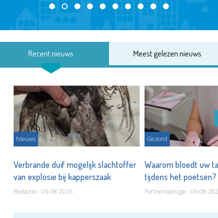
Recent nieuws
Meest gelezen nieuws
Nieuws
Gezond
d
Verbrande duif mogelijk slachtoffer
Waarom bloedt uw t
van explosie bij kapperszaak
tijdens het poetsen?
Redactie - 06-08-2026
Partnerbijdrage - 06-08-20