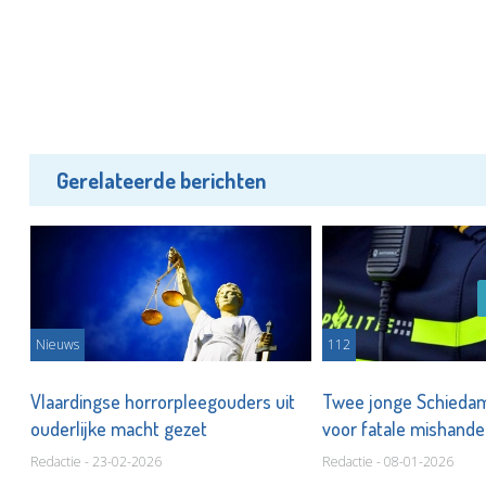
Gerelateerde berichten
Nieuws
112
Vlaardingse horrorpleegouders uit
Twee jonge Schieda
ouderlijke macht gezet
voor fatale mishandel
Nieuwland
Redactie - 23-02-2026
Redactie - 08-01-2026