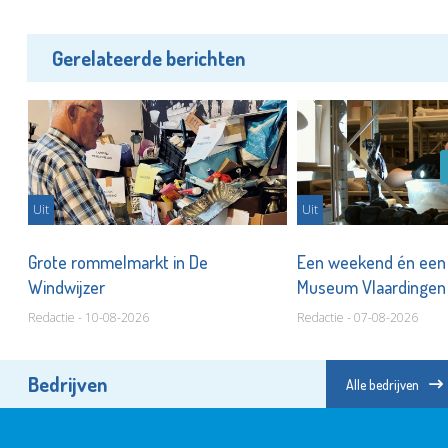
Gerelateerde berichten
Uit
Uit
Grote rommelmarkt in De
Een weekend én een 
Windwijzer
Museum Vlaardinge
Redactie - 10-08-2026
Redactie - 07-08-2026
Bedrijven
Alle bedrijven