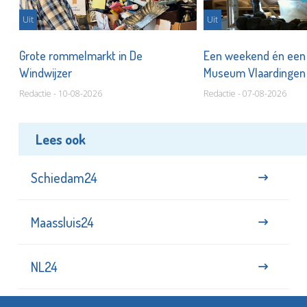
Uit
Uit
er
Grote rommelmarkt in De
Een weekend én een 
Windwijzer
Museum Vlaardinge
Redactie - 10-08-2026
Redactie - 07-08-2026
Lees ook
Schiedam24
Maassluis24
NL24