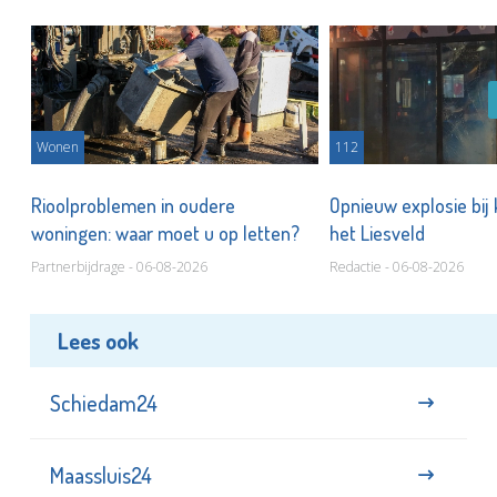
Wonen
112
Rioolproblemen in oudere
Opnieuw explosie bij
woningen: waar moet u op letten?
het Liesveld
Partnerbijdrage - 06-08-2026
Redactie - 06-08-2026
Lees ook
Schiedam24
Maassluis24