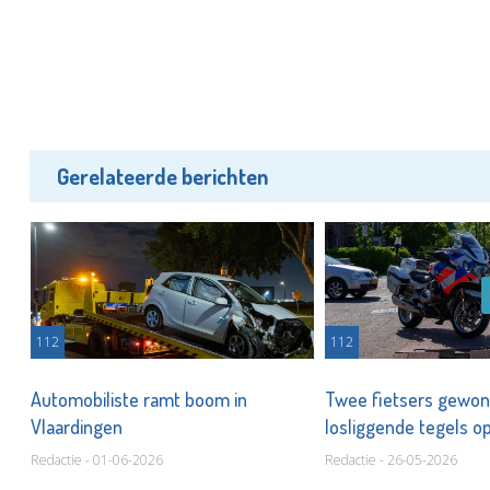
Gerelateerde berichten
112
112
Automobiliste ramt boom in
Twee fietsers gewon
Vlaardingen
losliggende tegels o
Redactie - 01-06-2026
Redactie - 26-05-2026