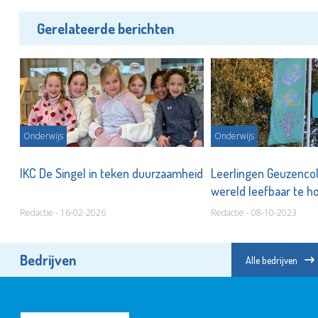
Gerelateerde berichten
Onderwijs
Onderwijs
IKC De Singel in teken duurzaamheid
Leerlingen Geuzencol
wereld leefbaar te 
Redactie - 16-02-2026
Redactie - 08-10-2023
Bedrijven
Alle bedrijven