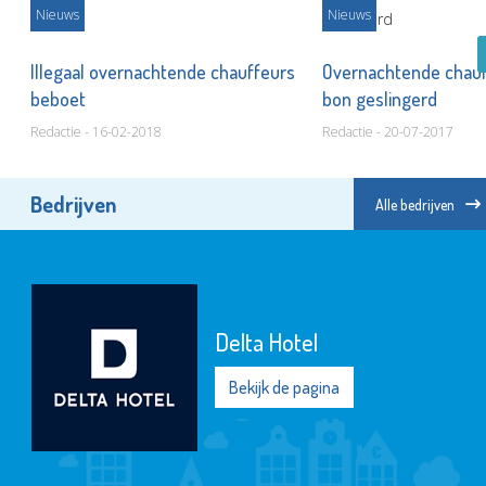
Nieuws
Nieuws
Illegaal overnachtende chauffeurs
Overnachtende chauf
beboet
bon geslingerd
Redactie - 16-02-2018
Redactie - 20-07-2017
Bedrijven
Alle bedrijven
Delta Hotel
Bekijk de pagina