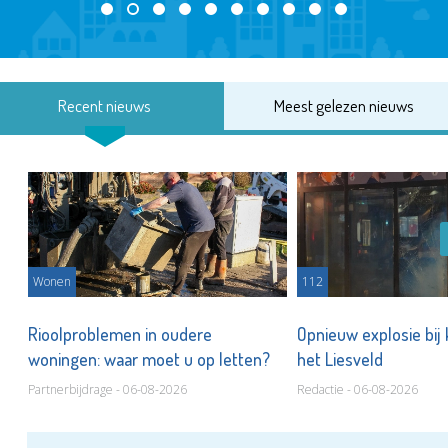
Recent nieuws
Meest gelezen nieuws
Wonen
112
Rioolproblemen in oudere
Opnieuw explosie bij
woningen: waar moet u op letten?
het Liesveld
Partnerbijdrage - 06-08-2026
Redactie - 06-08-2026