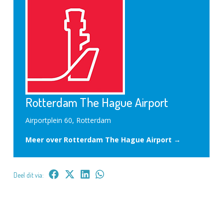
Rotterdam The Hague Airport
Airportplein 60, Rotterdam
Meer over Rotterdam The Hague Airport →
Deel dit via: