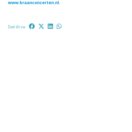
www.kraanconcerten.nl
.
Deel dit via: