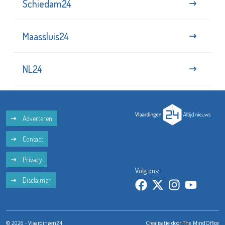
Schiedam24
Maassluis24
NL24
Adverteren
Contact
Privacy
Volg ons:
Disclaimer
© 2026 - Vlaardingen24
Crealisatie door
The MindOffice