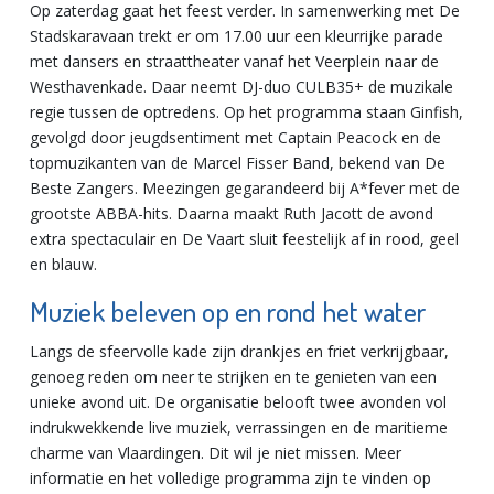
Op zaterdag gaat het feest verder. In samenwerking met De
Stadskaravaan trekt er om 17.00 uur een kleurrijke parade
met dansers en straattheater vanaf het Veerplein naar de
Westhavenkade. Daar neemt DJ-duo CULB35+ de muzikale
regie tussen de optredens. Op het programma staan Ginfish,
gevolgd door jeugdsentiment met Captain Peacock en de
topmuzikanten van de Marcel Fisser Band, bekend van De
Beste Zangers. Meezingen gegarandeerd bij A*fever met de
grootste ABBA-hits. Daarna maakt Ruth Jacott de avond
extra spectaculair en De Vaart sluit feestelijk af in rood, geel
en blauw.
Muziek beleven op en rond het water
Langs de sfeervolle kade zijn drankjes en friet verkrijgbaar,
genoeg reden om neer te strijken en te genieten van een
unieke avond uit. De organisatie belooft twee avonden vol
indrukwekkende live muziek, verrassingen en de maritieme
charme van Vlaardingen. Dit wil je niet missen. Meer
informatie en het volledige programma zijn te vinden op