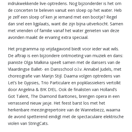
indrukwekkende live-optredens. Nog bijzonderder is het om
de concerten te beleven vanuit een sloep op het water. Heb
je zelf een sloep of ken je iemand met een bootje? Regel
dan snel een ligplaats, want die zijn bijna uitverkocht. Samen
met vrienden of familie vanaf het water genieten van deze
avonden maakt de ervaring extra speciaal.
Het programma op vrijdagavond biedt voor ieder wat wils.
De aftrap is een bijzondere ontmoeting van muziek en dans:
pianiste Olga Malkina speelt samen met de dansers van de
Vlaardingse Ballet- en Dansschool o.l.v. Annabel Judels, met
choreografie van Marijn Stijl. Daarna volgen optredens van
Let’s be Gypsies, Trio Particulare en popklassiekers vertolkt
door Angelina & B!K D!EL. Ook de finalisten van Holland’s
Got Talent, The Diamond Baritones, brengen opera in een
verrassend nieuw jasje. Het feest barst los met het
herkenbare meezingrepertoire van de Wannebiezz, waarna
de avond spetterend eindigt met de spectaculaire elektrische
violen van StringCats.