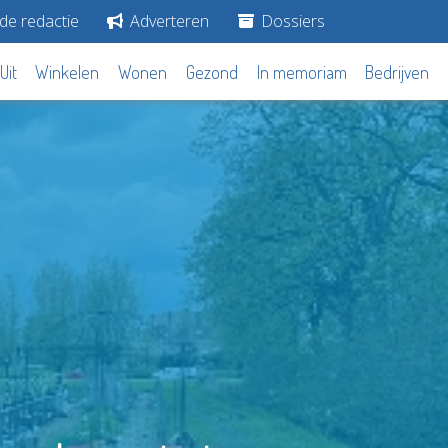
de redactie
Adverteren
Dossiers
Uit
Winkelen
Wonen
Gezond
In memoriam
Bedrijven