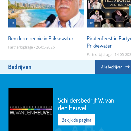
Uit
Uit
Benidorm reünie in Prikkewater
Piratenfeest in Part
Prikkewater
Partnerbijdrage - 26-05-2026
Partnerbijdrage - 14-05-20
Bedrijven
Alle bedrijven
Schildersbedrijf W. van
den Heuvel
Bekijk de pagina