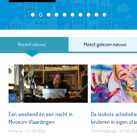
Recent nieuws
Meest gelezen nieuws
Uit
Uit
Een weekend én een nacht in
De leukste activiteit
Museum Vlaardingen
kinderen in eigen st
Redactie - 07-08-2026
Partnerbijdrage - 07-08-20