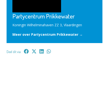
Partycentrum Prikkewater
Koningin Wilhelminahaven ZZ 3, Vlaardingen
Meer over Partycentrum Prikkewater →
Deel dit via: