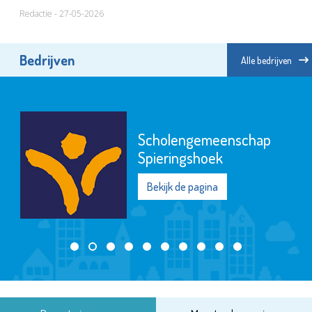
Redactie - 27-05-2026
Bedrijven
Alle bedrijven
Scholengemeenschap
Spieringshoek
Bekijk de pagina