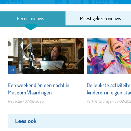
Recent nieuws
Meest gelezen nieuws
Uit
Uit
Een weekend én een nacht in
De leukste activiteit
Museum Vlaardingen
kinderen in eigen st
Redactie - 07-08-2026
Partnerbijdrage - 07-08-20
Lees ook