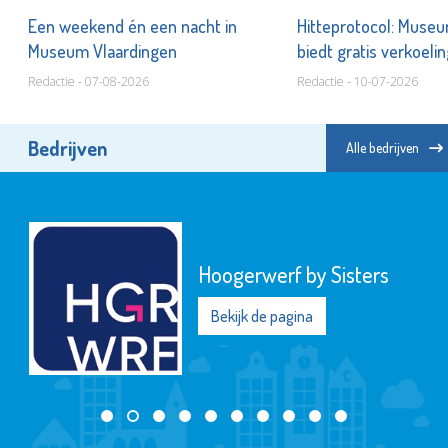
k
Een weekend én een nacht in
Hitteprotocol: Muse
Museum Vlaardingen
biedt gratis verkoelin
warme dagen
Redactie - 07-08-2026
Redactie - 10-07-2026
Bedrijven
Alle bedrijven
f by Sisters
Baas
pagina
Beki