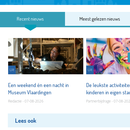
Recent nieuws
Meest gelezen nieuws
Uit
Uit
Een weekend én een nacht in
De leukste activiteit
Museum Vlaardingen
kinderen in eigen st
Redactie - 07-08-2026
Partnerbijdrage - 07-08-20
Lees ook