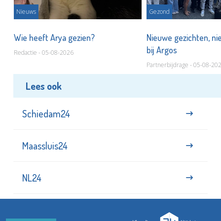
Nieuws
Gezond
s
Wie heeft Arya gezien?
Nieuwe gezichten, ni
bij Argos
Redactie - 05-08-2026
Partnerbijdrage - 05-08-20
Lees ook
Schiedam24
Maassluis24
NL24