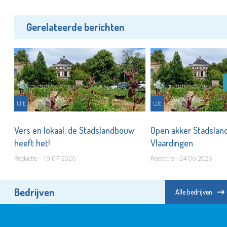
Gerelateerde berichten
Uit
Uit
ren
Vers en lokaal: de Stadslandbouw
Open akker Stadsla
heeft het!
Vlaardingen
Redactie - 19-07-2026
Redactie - 24-06-2026
Bedrijven
Alle bedrijven