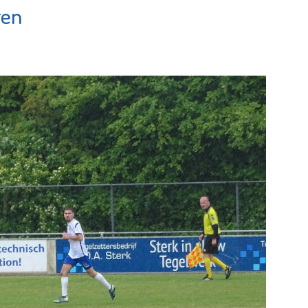
ren
Virati
undation
Uitvaartverzorging
e pagina
Bekijk de pagina