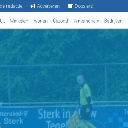
de redactie
Adverteren
Dossiers
Uit
Winkelen
Wonen
Gezond
In memoriam
Bedrijven
n