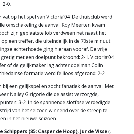
 2-0.
vat op het spel van Victoria’04. De thuisclub werd
elle omschakeling de aanval. Roy Meerten kwam
doch zijn geplaatste lob verdween net naast het
p een treffer, die uiteindelijk in de 70ste minuut
ingse achterhoede ging hieraan vooraf. De vrije
 gretig met een doelpunt bekroond: 2-1. Victoria’04
er of de gelijkmaker lag achter doelman Colin
chiedamse formatie werd feilloos afgerond: 2-2.
en bij een gelijkspel en zocht fanatiek de aanval. Met
eer Nailey Girigorie die de assist verzorgde,
unten: 3-2. In de spannende slotfase verdedigde
strijd van het seizoen winnend over de streep te
en in het nieuwe seizoen.
se Schippers (85: Casper de Hoop), Jur de Visser,