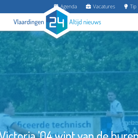
Agenda
Vacatures
Tip 
Victoria '04 wint van de bure