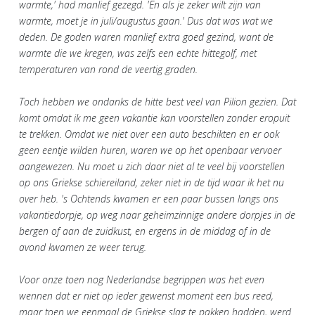
warmte,' had manlief gezegd. 'En als je zeker wilt zijn van
warmte, moet je in juli/augustus gaan.' Dus dat was wat we
deden. De goden waren manlief extra goed gezind, want de
warmte die we kregen, was zelfs een echte hittegolf, met
temperaturen van rond de veertig graden.
Toch hebben we ondanks de hitte best veel van Pilion gezien. Dat
komt omdat ik me geen vakantie kan voorstellen zonder eropuit
te trekken. Omdat we niet over een auto beschikten en er ook
geen eentje wilden huren, waren we op het openbaar vervoer
aangewezen. Nu moet u zich daar niet al te veel bij voorstellen
op ons Griekse schiereiland, zeker niet in de tijd waar ik het nu
over heb. 's Ochtends kwamen er een paar bussen langs ons
vakantiedorpje, op weg naar geheimzinnige andere dorpjes in de
bergen of aan de zuidkust, en ergens in de middag of in de
avond kwamen ze weer terug.
Voor onze toen nog Nederlandse begrippen was het even
wennen dat er niet op ieder gewenst moment een bus reed,
maar toen we eenmaal de Griekse slag te pakken hadden, werd