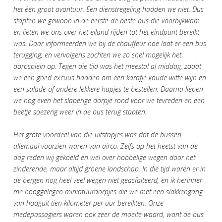
het één groot avontuur. Een dienstregeling hadden we niet. Dus
stapten we gewoon in de eerste de beste bus die voorbijkwam
en lieten we ons over het eiland rijden tot het eindpunt bereikt
was. Daar informeerden we bij de chauffeur hoe laat er een bus
terugging, en vervolgens zochten we zo snel mogelijk het
dorpsplein op. Tegen die tijd was het meestal al middag, zodat
we een goed excuus hadden om een karafje koude witte wijn en
een salade of andere lekkere hapjes te bestellen. Daarna liepen
we nog even het slaperige dorpje rond voor we tevreden en een
beetje soezerig weer in de bus terug stapten.
Het grote voordeel van die uitstapjes was dat de bussen
allemaal voorzien waren van airco. Zelfs op het heetst van de
dag reden wij gekoeld en wel over hobbelige wegen door het
zinderende, maar altijd groene landschap. In die tijd waren er in
de bergen nog heel veel wegen niet geasfalteerd, en ik herinner
me hooggelegen miniatuurdorpjes die we met een slakkengang
van hooguit tien kilometer per uur bereikten. Onze
medepassagiers waren ook zeer de moeite waard, want de bus