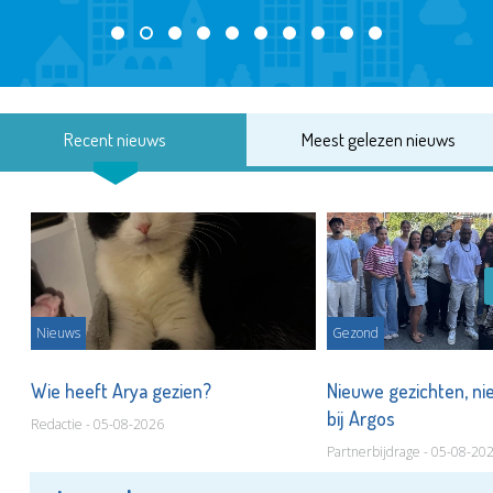
Recent nieuws
Meest gelezen nieuws
Nieuws
Gezond
s
Wie heeft Arya gezien?
Nieuwe gezichten, ni
bij Argos
Redactie - 05-08-2026
Partnerbijdrage - 05-08-20