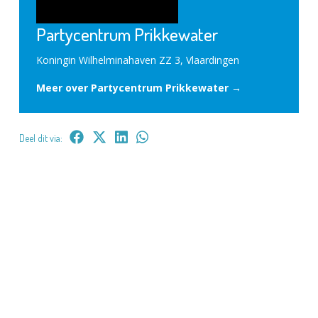
Partycentrum Prikkewater
Koningin Wilhelminahaven ZZ 3, Vlaardingen
Meer over Partycentrum Prikkewater →
Deel dit via: