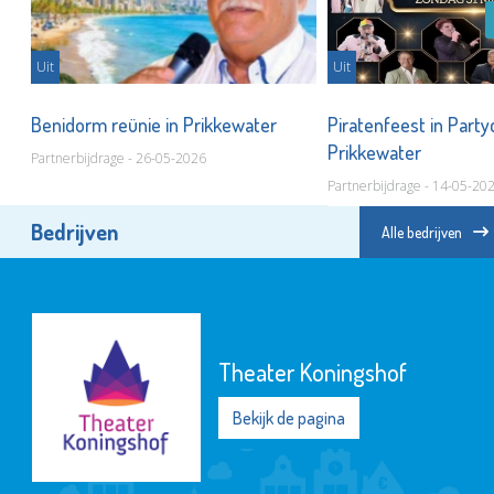
Uit
Uit
Benidorm reünie in Prikkewater
Piratenfeest in Part
Prikkewater
Partnerbijdrage - 26-05-2026
Partnerbijdrage - 14-05-20
Bedrijven
Alle bedrijven
Fundament Advies
Bekijk de pagina