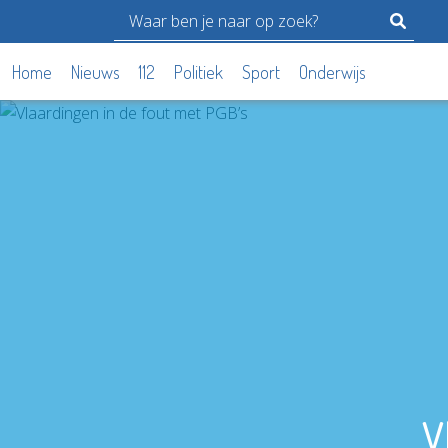
Home
Nieuws
112
Politiek
Sport
Onderwijs
V