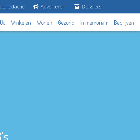
de redactie
Adverteren
Dossiers
Uit
Winkelen
Wonen
Gezond
In memoriam
Bedrijven
’s