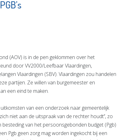
 PGB’s
ie
UN1EK Onderwijs
lcoaching
en Opvang
e pagina
Bekijk de pagina
d (AOV) is in de pen geklommen over het
steund door VV2000/Leefbaar Vlaardingen,
langen Vlaardingen (SBV). Vlaardingen zou handelen
 deze partijen. Ze willen van burgemeester en
an een eind te maken.
uitkomsten van een onderzoek naar gemeentelijk
zich niet aan de uitspraak van de rechter houdt’’, zo
 van besteding van het persoonsgebonden budget (Pgb)
t een Pgb geen zorg mag worden ingekocht bij een