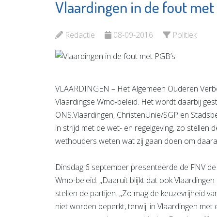
Vlaardingen in de fout met
Chocolaterie &
Prevenz
Bonbonnerie
Leefstij
Chobon
Redactie
08-09-2016
Politiek
Bekijk d
Bekijk de pagina
VLAARDINGEN – Het Algemeen Ouderen Verbon
Vlaardingse Wmo-beleid. Het wordt daarbij ge
ONS.Vlaardingen, ChristenUnie/SGP en Stadsbe
in strijd met de wet- en regelgeving, zo stellen
wethouders weten wat zij gaan doen om daara
Dinsdag 6 september presenteerde de FNV de 
Wmo-beleid. ,,Daaruit blijkt dat ook Vlaardingen 
stellen de partijen. ,,Zo mag de keuzevrijheid
niet worden beperkt, terwijl in Vlaardingen me