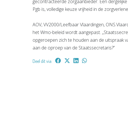
gecontracteerde zorgaanbieder. Een dergelijke 
Pgb is, volledige keuze vrijheid in de zorgverlener
AOV, VV2000/Leefbaar Vlaardingen, ONS.Vlaard
het Wmo-beleid wordt aangepast. ,,Staatssecreta
opgeroepen zich te houden aan de uitspraak va
aan de oproep van de Staatssecretaris?’’
Deel dit via: