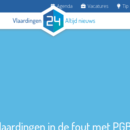
Agenda
Vacatures
Tip 
laardingen in de fout met PGB