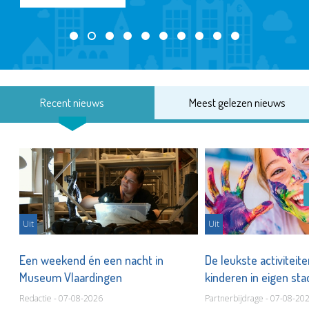
Recent nieuws
Meest gelezen nieuws
Uit
Uit
Een weekend én een nacht in
De leukste activiteit
Museum Vlaardingen
kinderen in eigen st
Redactie - 07-08-2026
Partnerbijdrage - 07-08-20