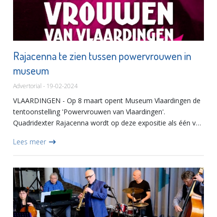
Rajacenna te zien tussen powervrouwen in
museum
Advertorial - 19-02-2024
VLAARDINGEN - Op 8 maart opent Museum Vlaardingen de
tentoonstelling 'Powervrouwen van Vlaardingen'.
Quadridexter Rajacenna wordt op deze expositie als één van
de hedendaagse krachtige Vlaardingse vrouwen gekoppeld
Lees meer
aan een bewonde...