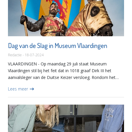
Dag van de Slag in Museum Vlaardingen
Redactie - 18-07-2024
VLAARDINGEN - Op maandag 29 juli staat Museum
Vlaardingen stil bij het feit dat in 1018 graaf Dirk III het
aanvalsleger van de Duitse Keizer versloeg. Rondom het
thema organiseert Museum Vlaardingen samen met de
Lees meer
Stichting Vlaardin...