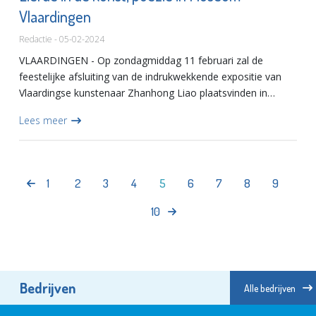
Vlaardingen
Redactie - 05-02-2024
VLAARDINGEN - Op zondagmiddag 11 februari zal de
feestelijke afsluiting van de indrukwekkende expositie van
Vlaardingse kunstenaar Zhanhong Liao plaatsvinden in
Museum Vlaardingen. Het thema van de expositie is ‘liefde’.
Lees meer
Liefde ka...
1
2
3
4
5
6
7
8
9
10
Bedrijven
Alle bedrijven