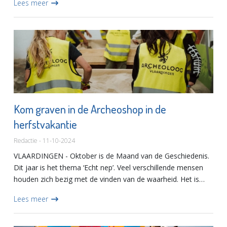
Lees meer
Kom graven in de Archeoshop in de
herfstvakantie
Redactie - 11-10-2024
VLAARDINGEN - Oktober is de Maand van de Geschiedenis.
Dit jaar is het thema ‘Echt nep’. Veel verschillende mensen
houden zich bezig met de vinden van de waarheid. Het is
ook iets van alle tijden. Ook archeologen proberen door
Lees meer
het...