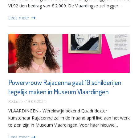
VL92 tien bedrag van € 2.000. De Vlaardingse zeillogger
ontvangt de bijdrage als dank voor het behoud van ons
Lees meer
cultur...
Powervrouw Rajacenna gaat 10 schilderijen
tegelijk maken in Museum Vlaardingen
Redactie - 13-03-2024
VLAARDINGEN - Wereldwijd bekend Quadridexter
kunstenaar Rajacenna zal in de maand april live aan het werk
te zien zijn in Museum Vlaardingen. Voor haar nieuwe
kunstproject zal ze gelijktijdig met handen en voeten tien
Lees meer