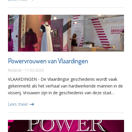
verschillend...
Powervrouwen van Vlaardingen
Redactie - 11-03-2024
VLAARDINGEN - De Vlaardingse geschiedenis wordt vaak
gekenmerkt als het verhaal van hardwerkende mannen in de
visserij. Vrouwen zijn in de geschiedenis van deze stad
nagenoeg onzichtbaar. Toch hebben veel vrouwen wel
Lees meer
degelijk hun...