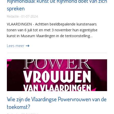
Rijnmondiaal: kunst uit Rijnmond doet van zich
spreken
Redactie - 01-07-2024
VLAARDINGEN - Achttien beeldbepalende kunstenaars
tonen van 6 juli tot en met 3 november hun eigentijdse
kunst in Museum Vlaardingen in de tentoonstelling
Rijnmondiaal. Na het eerdere succes in 2022 start 6 juli
Lees meer
Rijnmondiaal #2. E...
Wie zijn de Vlaardingse Powervrouwen van de
toekomst?