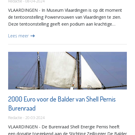
Redactie - 08-04-2024
VLAARDINGEN - In Museum Vlaardingen is op dit moment
de tentoonstelling Powervrouwen van Vlaardingen te zien.
Deze tentoonstelling geeft een podium aan krachtige
Vlaardingse vrouwen die een belangrijke rol hebben gespeeld
Lees meer
in de Vl...
2000 Euro voor de Balder van Shell Pernis
Burenraad
Redactie - 20-03-2024
VLAARDINGEN - De Burenraad Shell Energie Pernis heeft
een donatie toegekend aan de Stichting Zeillogger De Balder