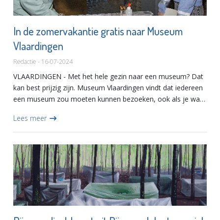
In de zomervakantie gratis naar Museum
Vlaardingen
Redactie - 16-07-2024
VLAARDINGEN - Met het hele gezin naar een museum? Dat
kan best prijzig zijn. Museum Vlaardingen vindt dat iedereen
een museum zou moeten kunnen bezoeken, ook als je wat
minder geld te besteden hebt. Daarom heeft het museum
Lees meer
deze zo...