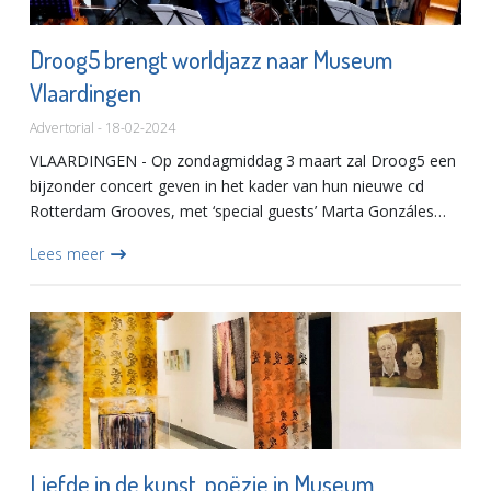
Droog5 brengt worldjazz naar Museum
Vlaardingen
Advertorial - 18-02-2024
VLAARDINGEN - Op zondagmiddag 3 maart zal Droog5 een
bijzonder concert geven in het kader van hun nieuwe cd
Rotterdam Grooves, met ‘special guests’ Marta Gonzáles
(electric cello) en Gijs Anders van Straalen op percussie.
Lees meer
(percu...
Liefde in de kunst, poëzie in Museum