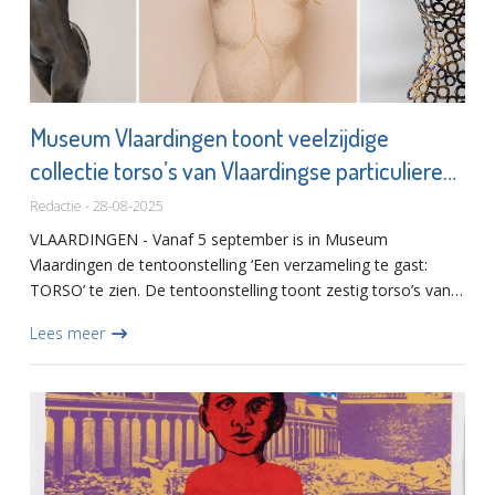
Museum Vlaardingen toont veelzijdige
collectie torso’s van Vlaardingse particuliere
verzamelaar
Redactie - 28-08-2025
VLAARDINGEN - Vanaf 5 september is in Museum
Vlaardingen de tentoonstelling ‘Een verzameling te gast:
TORSO’ te zien. De tentoonstelling toont zestig torso’s van
diverse materialen, uit de veelzijdige collectie van de
Lees meer
Vlaardingse...