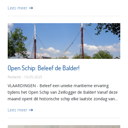
eindexamenwerk in Museum Vlaardingen.De leerlingen van
Lees meer
mavo, havo en vwo hebben de a...
Open Schip: Beleef de Balder!
Redactie - 16-05-2025
VLAARDINGEN - Beleef een unieke maritieme ervaring
tijdens het Open Schip van Zeillogger de Balder! Vanaf deze
maand opent dit historische schip elke laatste zondag van
de maand zijn deuren voor het publiek. Stap aan boord en
Lees meer
ontd...