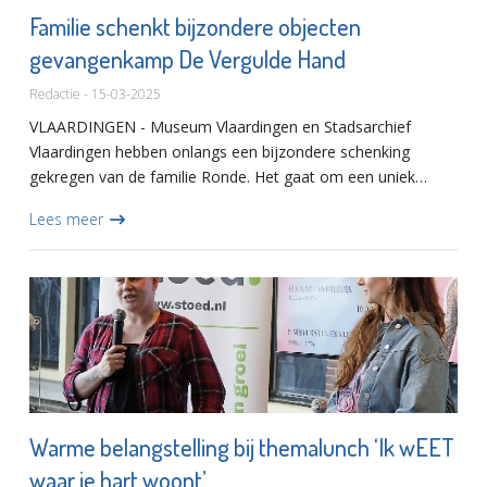
Familie schenkt bijzondere objecten
gevangenkamp De Vergulde Hand
Redactie - 15-03-2025
VLAARDINGEN - Museum Vlaardingen en Stadsarchief
Vlaardingen hebben onlangs een bijzondere schenking
gekregen van de familie Ronde. Het gaat om een uniek
boekje met foto’s en tekeningen, gemaakt door Jan Ronde,
Lees meer
over het dagelijkse...
Warme belangstelling bij themalunch ‘Ik wEET
waar je hart woont’