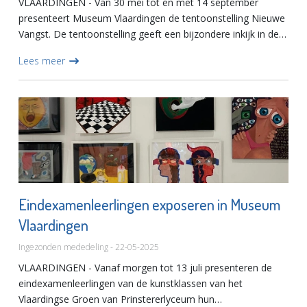
VLAARDINGEN - Van 30 mei tot en met 14 september
presenteert Museum Vlaardingen de tentoonstelling Nieuwe
Vangst. De tentoonstelling geeft een bijzondere inkijk in de
manier waarop het museum de afgelopen jaren zijn collectie
Lees meer
heef...
Eindexamenleerlingen exposeren in Museum
Vlaardingen
Ingezonden mededeling - 22-05-2025
VLAARDINGEN - Vanaf morgen tot 13 juli presenteren de
eindexamenleerlingen van de kunstklassen van het
Vlaardingse Groen van Prinstererlyceum hun