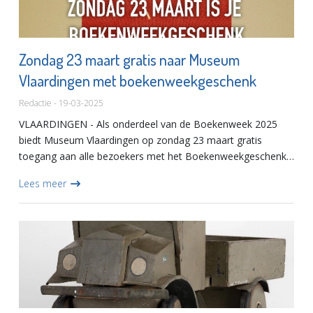
Zondag 23 maart gratis naar Museum
Vlaardingen met boekenweekgeschenk
Redactie - 19-03-2025
VLAARDINGEN - Als onderdeel van de Boekenweek 2025
biedt Museum Vlaardingen op zondag 23 maart gratis
toegang aan alle bezoekers met het Boekenweekgeschenk.
Kom langs, ontdek onze unieke collecties en geniet van de
Lees meer
bijzondere sfee...