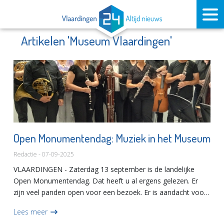
Artikelen 'Museum Vlaardingen'
Open Monumentendag: Muziek in het Museum
Redactie - 07-09-2025
VLAARDINGEN - Zaterdag 13 september is de landelijke
Open Monumentendag. Dat heeft u al ergens gelezen. Er
zijn veel panden open voor een bezoek. Er is aandacht voor
gebouwen en hun architectuur. De programmafolder is
Lees meer
klaar, maar...