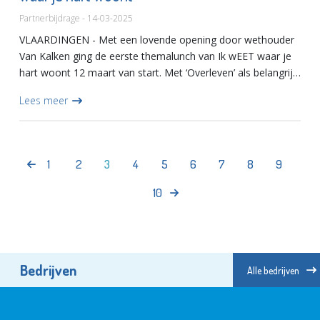
Partnerbijdrage - 14-03-2025
VLAARDINGEN - Met een lovende opening door wethouder
Van Kalken ging de eerste themalunch van Ik wEET waar je
hart woont 12 maart van start. Met ‘Overleven’ als belangrijk
thema van deze eerst bijeenkomst en de aanwezigheid van
Lees meer
An...
1
2
3
4
5
6
7
8
9
10
Bedrijven
Alle bedrijven