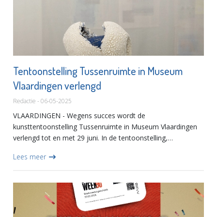
Tentoonstelling Tussenruimte in Museum
Vlaardingen verlengd
Redactie - 06-05-2025
VLAARDINGEN - Wegens succes wordt de
kunsttentoonstelling Tussenruimte in Museum Vlaardingen
verlengd tot en met 29 juni. In de tentoonstelling,
samengesteld door gastcurator Jan van Dorp, reageren
Lees meer
kunstenaars en dichters op het b...