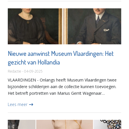
Nieuwe aanwinst Museum Vlaardingen: Het
gezicht van Hollandia
Redactie - 04-09-2025
VLAARDINGEN - Onlangs heeft Museum Vlaardingen twee
bijzondere schilderijen aan de collectie kunnen toevoegen.
Het betreft portretten van Marius Gerrit Wagenaar
Hummelinck (1878-1944) en zijn echtgenote, Maria Elisabeth
Lees meer
Wagenaar H...