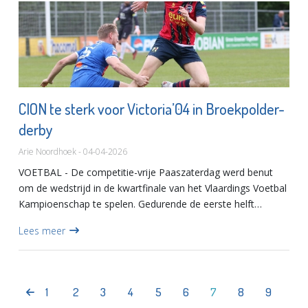
CION te sterk voor Victoria’04 in Broekpolder-
derby
Arie Noordhoek - 04-04-2026
VOETBAL - De competitie-vrije Paaszaterdag werd benut
om de wedstrijd in de kwartfinale van het Vlaardings Voetbal
Kampioenschap te spelen. Gedurende de eerste helft
ontwikkelde zich een gelijk opgaand en sportief duel. Beide
Lees meer
ploe...
1
2
3
4
5
6
7
8
9