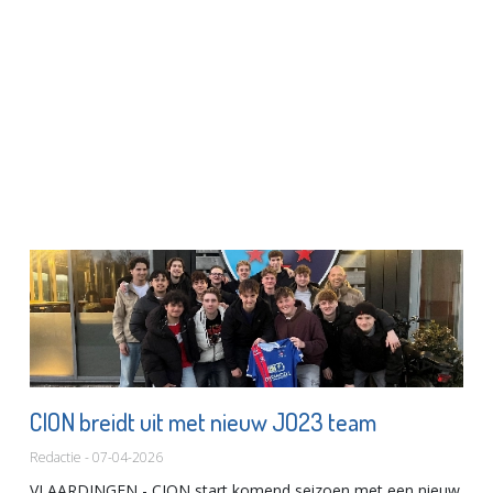
CION breidt uit met nieuw JO23 team
Redactie - 07-04-2026
VLAARDINGEN - CION start komend seizoen met een nieuw