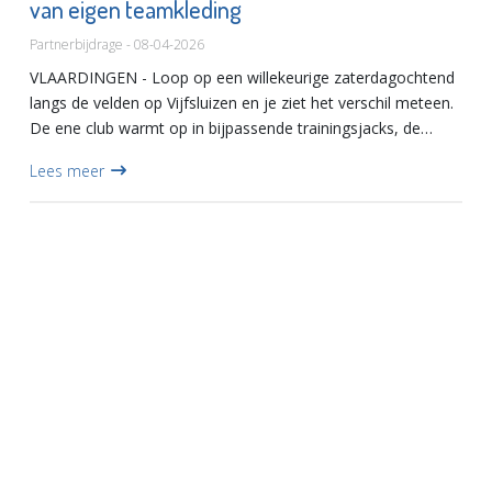
van eigen teamkleding
Partnerbijdrage - 08-04-2026
VLAARDINGEN - Loop op een willekeurige zaterdagochtend
langs de velden op Vijfsluizen en je ziet het verschil meteen.
De ene club warmt op in bijpassende trainingsjacks, de
andere in een mengelmoes van oude shirts en verbleekte tr...
Lees meer