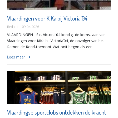
Vlaardingen voor KiKa bij Victoria’04
Redactie - 09-04-2026
VLAARDINGEN - S.c. Victoria’04 kondigt de komst aan van
Vlaardingen voor KiKa bij Victoria’04, de opvolger van het
Ramon de Rond-toernooi. Wat ooit begon als een
eerbetoon aan Ramon de Rond, groeide in tien jaar tijd uit
Lees meer
tot een g...
Vlaardingse sportclubs ontdekken de kracht