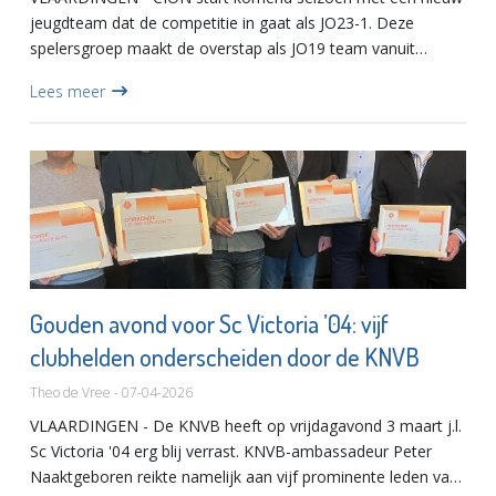
jeugdteam dat de competitie in gaat als JO23-1. Deze
spelersgroep maakt de overstap als JO19 team vanuit
stadgenoot VFC. Het team komt over met hun eigen trainer.
Lees meer
Jeffrey Breuk...
Gouden avond voor Sc Victoria ’04: vijf
clubhelden onderscheiden door de KNVB
Theo de Vree - 07-04-2026
VLAARDINGEN - De KNVB heeft op vrijdagavond 3 maart j.l.
Sc Victoria '04 erg blij verrast. KNVB-ambassadeur Peter
Naaktgeboren reikte namelijk aan vijf prominente leden van