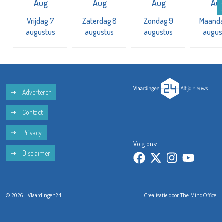
Aug
Aug
Aug
Au
Vrijdag 7
Zaterdag 8
Zondag 9
Maanda
augustus
augustus
augustus
augus
Adverteren
Contact
Privacy
Volg ons:
Disclaimer
© 2026 - Vlaardingen24
Crealisatie door
The MindOffice