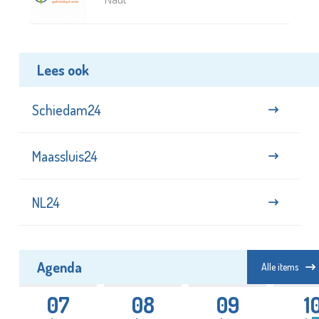
Lees ook
Schiedam24
Maassluis24
NL24
Agenda
Alle items
07
08
09
1