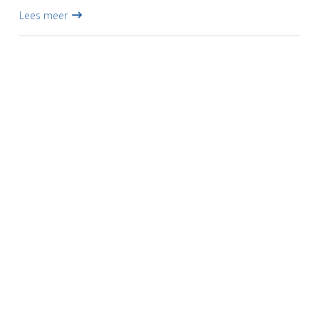
de voetbalclub een bijzondere onderscheiding uit. Dit von...
Lees meer