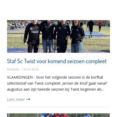
Staf Sc Twist voor komend seizoen compleet
Redactie - 14-04-2026
VLAARDINGEN - Voor het volgende seizoen is de korfbal
selectiestaf van Twist compleet. Jeroen de Kruif gaat vanaf
augustus aan zijn tweede seizoen bij Twist beginnen als
trainer/coach van het eerste. Max Permentier wordt de
Lees meer
teambe...