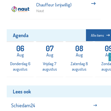
Chauffeur (vrijwillig)
Naut
Agenda
Alle items
06
07
08
0
Aug
Aug
Aug
Au
Donderdag 6
Vrijdag 7
Zaterdag 8
Zonda
augustus
augustus
augustus
augus
Lees ook
Schiedam24