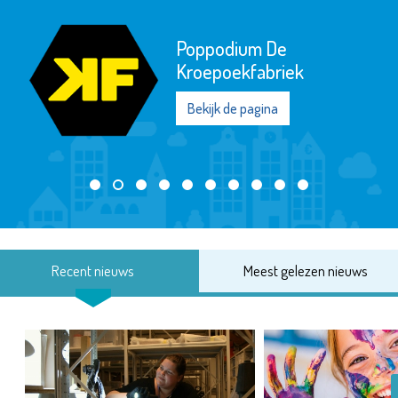
Poppodium De
Kroepoekfabriek
Bekijk de pagina
Recent nieuws
Meest gelezen nieuws