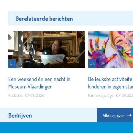
Gerelateerde berichten
Uit
Uit
er
Een weekend én een nacht in
De leukste activiteit
Museum Vlaardingen
kinderen in eigen st
Redactie - 07-08-2026
Partnerbijdrage - 07-08-20
Bedrijven
Alle bedrijven