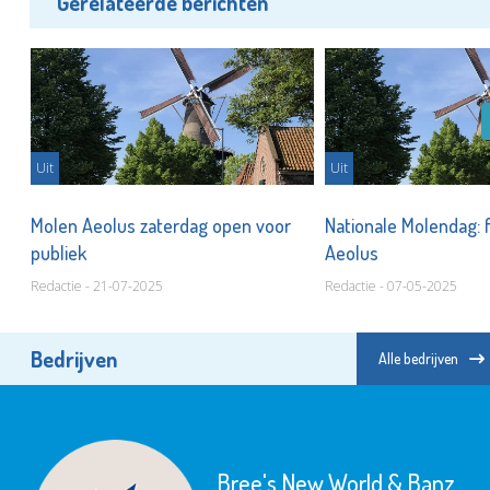
Gerelateerde berichten
Uit
Uit
lt
Molen Aeolus zaterdag open voor
Nationale Molendag: f
publiek
Aeolus
Redactie - 21-07-2025
Redactie - 07-05-2025
Bedrijven
Alle bedrijven
Bree's New World & Banz