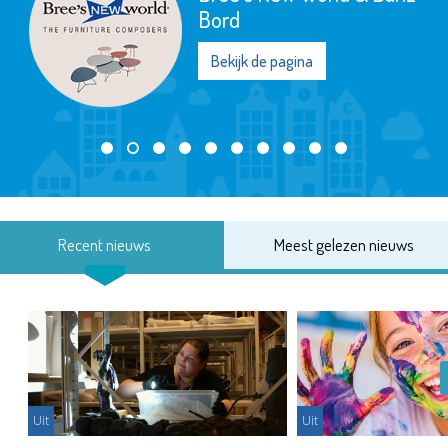
Bord
Bekijk de pagina
Recent nieuws
Meest gelezen nieuws
Uit
Uit