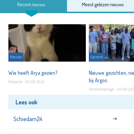
Recent nieuws
Meest gelezen nieuws
Nieuws
Gezond
s
Wie heeft Arya gezien?
Nieuwe gezichten, ni
bij Argos
Redactie - 05-08-2026
Partnerbijdrage - 05-08-20
Lees ook
Schiedam24