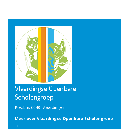
Vlaardingse Openbare
Scholengroep
Postbus 6040, Vlaardingen
Meer over Vlaardingse Openbare Scholengroep
→