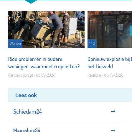
Wonen
112
Rioolproblemen in oudere
Opnieuw explosie bij
woningen: waar moet u op letten?
het Liesveld
Partnerbijdrage - 06-08-2026
Redactie - 06-08-2026
Lees ook
Schiedam24
Maassluis24