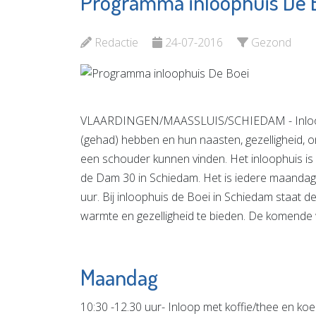
Programma inloophuis De 
Delta Ho
Huis Regio
Nieuwe
Bekijk d
Redactie
24-07-2016
Gezond
Waterweg Noord
Bekijk de pagina
VLAARDINGEN/MAASSLUIS/SCHIEDAM - Inloophu
(gehad) hebben en hun naasten, gezelligheid, on
een schouder kunnen vinden. Het inloophuis is
de Dam 30 in Schiedam. Het is iedere maandag
uur. Bij inloophuis de Boei in Schiedam staat de
warmte en gezelligheid te bieden. De komende we
Maandag
10:30 -12.30 uur- Inloop met koffie/thee en koe