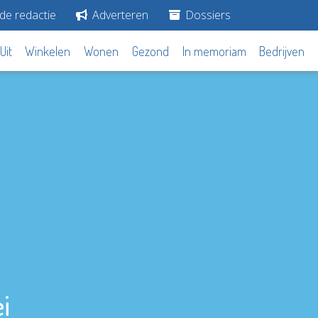
de redactie
Adverteren
Dossiers
Uit
Winkelen
Wonen
Gezond
In memoriam
Bedrijven
i