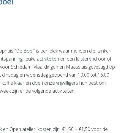
Boei
Vlaardingen
tel
Partners
e pagina
Bekijk de pagina
is “De Boei” is een plek waar mensen die kanker
tspanning, leuke activiteiten en een luisterend oor of
 voor Schiedam, Vlaardingen en Maassluis gevestigd op
, dinsdag en woensdag geopend van 10.00 tot 16.00
 koffie klaar en doen onze vrijwilligers hun best om
ek zijn er de volgende activiteiten:
k en Open atelier: kosten zijn €1,50 + €1,50 voor de