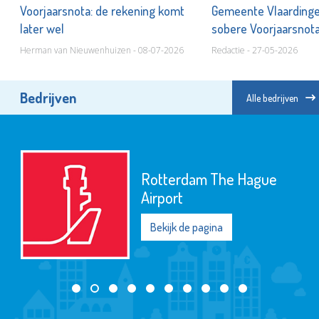
nu
Voorjaarsnota: de rekening komt
Gemeente Vlaardinge
later wel
sobere Voorjaarsnot
Herman van Nieuwenhuizen - 08-07-2026
Redactie - 27-05-2026
Bedrijven
Alle bedrijven
Rotterdam The Hague
Airport
Bekijk de pagina