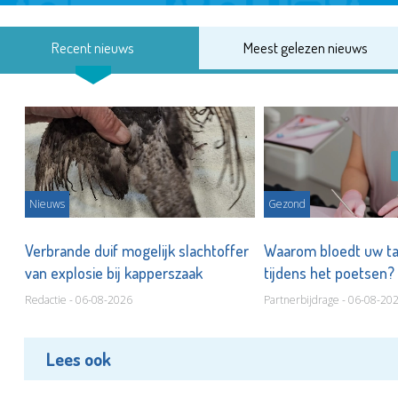
Recent nieuws
Meest gelezen nieuws
Nieuws
Gezond
d
Verbrande duif mogelijk slachtoffer
Waarom bloedt uw t
van explosie bij kapperszaak
tijdens het poetsen?
Redactie - 06-08-2026
Partnerbijdrage - 06-08-20
Lees ook