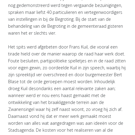
nog gedemonstreerd werd tegen vergaande bezuinigingen,
spraken maar liefst 40 particulieren en vertegenwoordigers
van instellingen in bij de Begroting. Bij de start van de
behandeling van de Begroting in de gemeenteraad gisteren
waren het er slechts vier.
Het spits werd afgebeten door Frans Kuil, die vooral een
tirade hield over de manier waarop de raad haar werk doet.
Foute besluiten, partijpolitieke spelletjes en in de raad zitten
voor eigen gewin, zo oordeelde Kuil in zijn speech, waarbij hij
zijn spreektijd ver overschreed en door burgemeester Bert
Blase tot de orde geroepen moest worden. Inhoudelijk
droeg Kuil desondanks een aantal relevante zaken aan;
wanneer werd er nou eens haast gemaakt met de
ontwikkeling van het braakliggende terrein aan de
Zwanensingel waar hij zelf naast woont, zo vroeg hij zich af.
Daarnaast vond hij dat er meer werk gemaakt moest
worden van alles wat aangedragen was aan ideeën voor de
Stadsagenda. De kosten voor het realiseren van al die