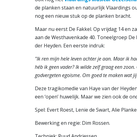
de planken staan en natuurlijk Vlaardings o
nog een nieuw stuk op de planken bracht.
Maar nu eerst De Fakkel. Op vrijdag 14 en 
aan de Westhavenkade 40. Toneelgroep De Fa
der Heyden. Een eerste indruk:
"Ik ren mijn hele leven achter je aan. Maar ik h
héb ik geen vader? Ik wilde zelf graag een zoon. 
godvergeten egoïsme. Om goed te maken wat jij
Deze tragikomedie van Haye van der Heyden g
een ‘open’ huwelijk. Maar we zien ook de on
Spel: Evert Roest, Lenie de Swart, Alie Plan
Bewerking en regie: Dim Rossen.
Techniek: Ruud Andriessen