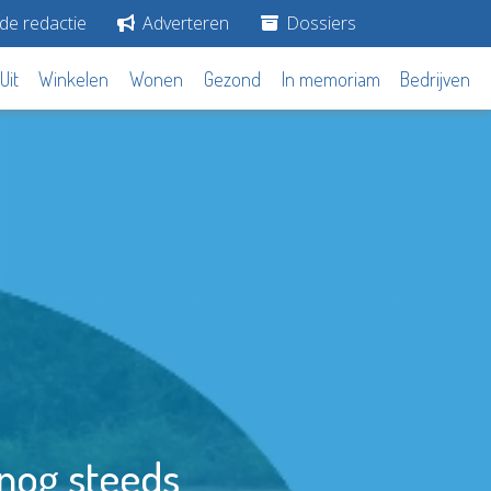
de redactie
Adverteren
Dossiers
Uit
Winkelen
Wonen
Gezond
In memoriam
Bedrijven
 nog steeds