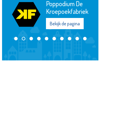
Poppodium De
Kroepoekfabriek
Bekijk de pagina