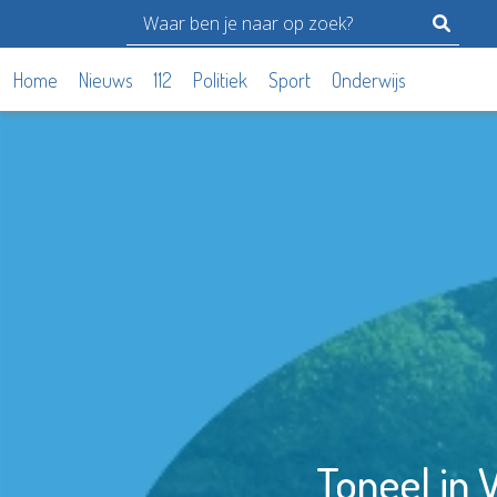
Home
Nieuws
112
Politiek
Sport
Onderwijs
Toneel in 