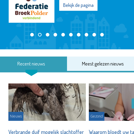
Bekijk de pagina
Recent nieuws
Meest gelezen nieuws
Nieuws
Gezond
d
Verbrande duif mogelijk slachtoffer
Waarom bloedt uw t