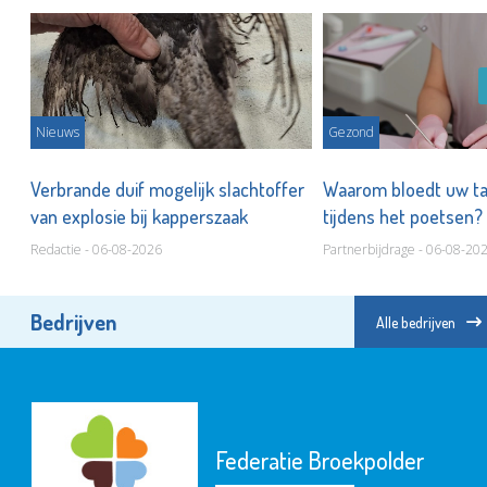
Nieuws
Gezond
Verbrande duif mogelijk slachtoffer
Waarom bloedt uw t
van explosie bij kapperszaak
tijdens het poetsen?
Redactie - 06-08-2026
Partnerbijdrage - 06-08-20
Bedrijven
Alle bedrijven
Federatie Broekpolder