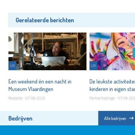
Gerelateerde berichten
Uit
Uit
er
Een weekend én een nacht in
De leukste activiteit
Museum Vlaardingen
kinderen in eigen st
Redactie - 07-08-2026
Partnerbijdrage - 07-08-20
Bedrijven
Alle bedrijven