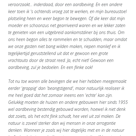
veroorzaakt... inderdaad, door een aardbeving. En een andere
keer toen ik 's ochtends vroeg zat te werken, en mijn bureaustoel
plotseling heen en weer begon te bewegen. Of die keer dat mijn
moeder en schoonzus net gearriveerd waren en we lekker zaten
te genieten van een uitgebreid aankomstdiner bij ons thuis. Om
ons heen begon alles te rammelen en te schudden, maar omdat
we onze gasten niet bang wilden maken, riepen manlief en ik
tegelijkertijd geruststellend uit dat er gewoon een grote
vrachtauto door de straat reed. Ja, echt niet! Gewoon een
aardbeving, zul je bedoelen. En een flinke ook!
Tot nu toe waren alle bevingen die we hier hebben meegemaakt
eerder 'grappig' dan 'beangstigend', maar natuurlijk realiseer ik
me heel goed dat het zomaar ineens een 'echte' kan zijn.
Gelukkig moeten de huizen en andere gebouwen hier sinds 1955
wel aardbeving bestendig gebouwd worden, hoewel ik niet denk
dat zoiets, als het echt flink schudt, hee veel uit zal maken. De
natuur is zoveel sterker dan wij mensen in onze arrogantie
denken. Wanneer je zoals wij hier dagelijks met en in de natuur