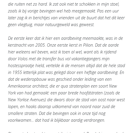
die ruiten net zo hard. Ik zat ook niet te schokken in mijn stoel,
zoals ik bij vorige bevingen wel heb meegemaakt. Pas een uur
later zag ik in berichtjes van vrienden uit de buurt dat het dit keer
geen vliegtuig, maar natuurgeweld was geweest.
De eerste keer dat ik hier een aardbeving meemaakte, was in de
kerstnacht van 2005. Onze eerste kerst in Pilion. Dat de aarde
hier weleens wil beven, wist ik toen al wel, want als ik rijdend
door Volos met de transfer bus vol vakantiegangers mijn
hostesspraatje hield, vertelde ik de mensen altijd dat de hele stad
in 1955 letterlijk plat was gelegd door een heftige aardbeving. En
dat de wederopbouw was geschied onder leiding van een
Amerikaanse architect, die er qua stratenplan een soort New
York van had gemaakt: een paar brede hoofdstraten (zoals de
New Yorkse Avenues) die dwars door de stad van oost naar west
lopen, en haaks daarop uitkomend van noord naar zuid de
smallere straten. Dat die bevingen ook in onze tijd nog
voorkwamen... dat had ik blijkbaar aardig verdrongen.