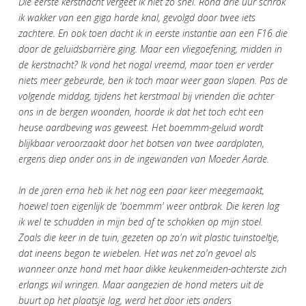
Die eerste kerstnacht vergeet ik niet zo snel. Rond drie uur schrok
ik wakker van een giga harde knal, gevolgd door twee iets
zachtere. En ook toen dacht ik in eerste instantie aan een F16 die
door de geluidsbarrière ging. Maar een vliegoefening, midden in
de kerstnacht? Ik vond het nogal vreemd, maar toen er verder
niets meer gebeurde, ben ik toch maar weer gaan slapen. Pas de
volgende middag, tijdens het kerstmaal bij vrienden die achter
ons in de bergen woonden, hoorde ik dat het toch echt een
heuse aardbeving was geweest. Het boemmm-geluid wordt
blijkbaar veroorzaakt door het botsen van twee aardplaten,
ergens diep onder ons in de ingewanden van Moeder Aarde.
In de jaren erna heb ik het nog een paar keer meegemaakt,
hoewel toen eigenlijk de 'boemmm' weer ontbrak. Die keren lag
ik wel te schudden in mijn bed of te schokken op mijn stoel.
Zoals die keer in de tuin, gezeten op zo'n wit plastic tuinstoeltje,
dat ineens begon te wiebelen. Het was net zo'n gevoel als
wanneer onze hond met haar dikke keukenmeiden-achterste zich
erlangs wil wringen. Maar aangezien de hond meters uit de
buurt op het plaatsje lag, werd het door iets anders