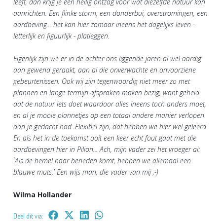
leeft, dan krijg je een heilig ontzag voor wat diezelfde natuur kan
aanrichten. Een flinke storm, een donderbui, overstromingen, een
aardbeving... het kan hier zomaar ineens het dagelijks leven -
letterlijk en figuurlijk - platleggen.
Eigenlijk zijn we er in de achter ons liggende jaren al wel aardig
aan gewend geraakt, aan al die onverwachte en onvoorziene
gebeurtenissen. Ook wij zijn tegenwoordig niet meer zo met
plannen en lange termijn-afspraken maken bezig, want geheid
dat de natuur iets doet waardoor alles ineens toch anders moet,
en al je mooie plannetjes op een totaal andere manier verlopen
dan je gedacht had. Flexibel zijn, dat hebben we hier wel geleerd.
En als het in de toekomst ooit een keer echt fout gaat met die
aardbevingen hier in Pilion... Ach, mijn vader zei het vroeger al:
`Als de hemel naar beneden komt, hebben we allemaal een
blauwe muts.' Een wijs man, die vader van mij ;-)
Wilma Hollander
Deel dit via: