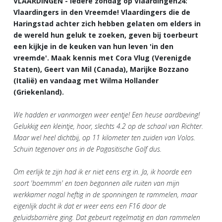
VLAARDINGEN - Iedere zondag op Vlaardingen24:
Vlaardingers in den Vreemde! Vlaardingers die de
Haringstad achter zich hebben gelaten om elders in
de wereld hun geluk te zoeken, geven bij toerbeurt
een kijkje in de keuken van hun leven 'in den
vreemde'. Maak kennis met Cora Vlug (Verenigde
Staten), Geert van Mil (Canada), Marijke Bozzano
(Italië) en vandaag met Wilma Hollander
(Griekenland).
We hadden er vanmorgen weer eentje! Een heuse aardbeving!
Gelukkig een kleintje, hoor, slechts 4.2 op de schaal van Richter.
Maar wel heel dichtbij, op 11 kilometer ten zuiden van Volos.
Schuin tegenover ons in de Pagasitische Golf dus.
Om eerlijk te zijn had ik er niet eens erg in. Ja, ik hoorde een
soort 'boemmm' en toen begonnen alle ruiten van mijn
werkkamer nogal heftig in de sponningen te rammelen, maar
eigenlijk dacht ik dat er weer eens een F16 door de
geluidsbarrière ging. Dat gebeurt regelmatig en dan rammelen