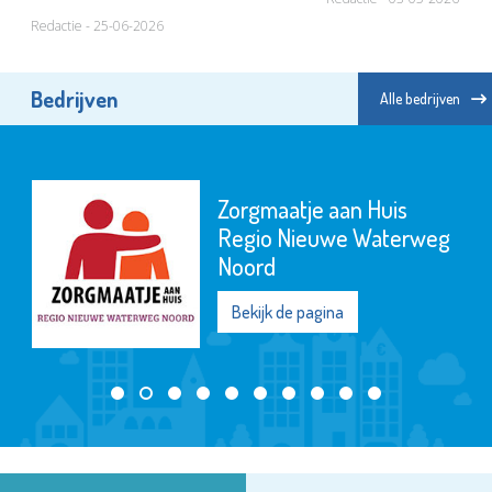
Redactie - 25-06-2026
Bedrijven
Alle bedrijven
Zorgmaatje aan Huis
Regio Nieuwe Waterweg
Noord
Bekijk de pagina