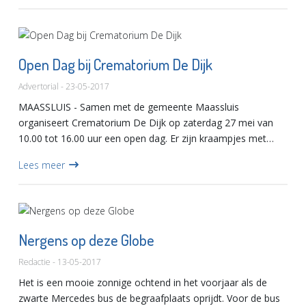
Open Dag bij Crematorium De Dijk
Advertorial - 23-05-2017
MAASSLUIS - Samen met de gemeente Maassluis
organiseert Crematorium De Dijk op zaterdag 27 mei van
10.00 tot 16.00 uur een open dag. Er zijn kraampjes met
uitvaart gerelateerde producten en bijzonder rouwvervoer.
Lees meer
Kom kijken en laa...
Nergens op deze Globe
Redactie - 13-05-2017
Het is een mooie zonnige ochtend in het voorjaar als de
zwarte Mercedes bus de begraafplaats oprijdt. Voor de bus