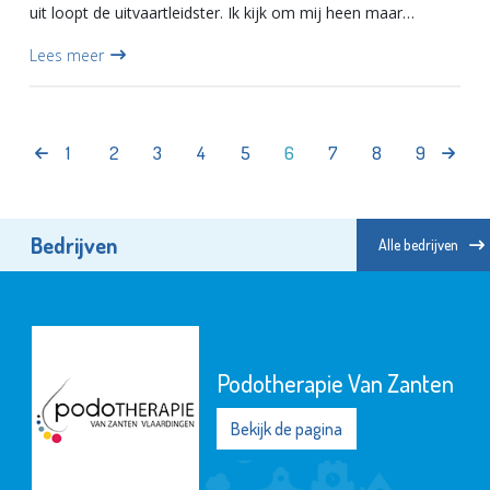
uit loopt de uitvaartleidster. Ik kijk om mij heen maar
nergens zijn genodigden of belangstellenden te zien. Ik...
Lees meer
1
2
3
4
5
6
7
8
9
Bedrijven
Alle bedrijven
Podotherapie Van Zanten
Bekijk de pagina