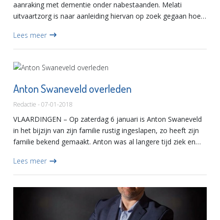
aanraking met dementie onder nabestaanden. Melati
uitvaartzorg is naar aanleiding hiervan op zoek gegaan hoe
je een familie met een nabestaande met dementie, kunt
Lees meer
helpen o...
Anton Swaneveld overleden
Redactie - 07-01-2018
VLAARDINGEN – Op zaterdag 6 januari is Anton Swaneveld
in het bijzijn van zijn familie rustig ingeslapen, zo heeft zijn
familie bekend gemaakt. Anton was al langere tijd ziek en
heeft zelf voor dit moment gekozen, de dag van...
Lees meer