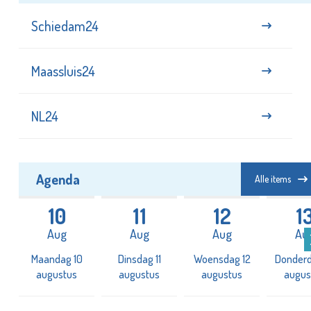
Schiedam24
Maassluis24
NL24
Agenda
Alle items
10
11
12
1
Aug
Aug
Aug
Au
3
Maandag 10
Dinsdag 11
Woensdag 12
Donderd
augustus
augustus
augustus
augus