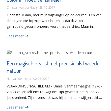
Christian van der Gaag - 28-10-2017
Daar sta ik dan, met mijn wijsvinger op de deurbel. Een van
de dingen die bij mijn werk horen, is dat ik vaker dan
gemiddeld geconfronteerd word met verdriet. Maar in
sommige situaties zie ik er toch soms meer tegenop dan in
Lees meer
ander...
Een magisch-realist met precisie als tweede
natuur
Han van der Horst - 02-08-2017
VLAARDINGEN/SCHIEDAM - Daniel Vanmeerhaeghe (1946-
2017) zal er zelf niet rouwig om zijn geweest dat hij op 27
juli overleed. Zijn levenslust was hij al eerder kwijtgeraakt.
De dood van zijn vrouw Yvette zes weken geleden, ontnam
Lees meer
h...