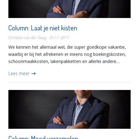
Column: Laat je niet kisten
Christian van der Gaag - 25-11-2017
We kennen het allemaal wel, die super goedkope vakantie,
waarbij er bij het afrekenen er ineens nog boekingskosten,
schoonmaakkosten, lakenpakketten en allerlei andere
bedragen afgerekend moeten worden. Of dat prachtige
Lees meer
model van...
Column: Moed verzamelen