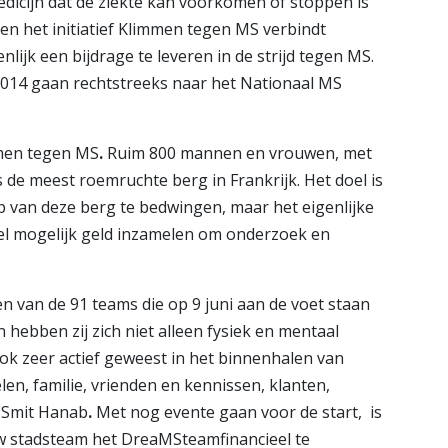
dicijn dat de ziekte kan voorkomen of stoppen is
d en het initiatief Klimmen tegen MS verbindt
jk een bijdrage te leveren in de strijd tegen MS.
014 gaan rechtstreeks naar het Nationaal MS
immen tegen MS
.
Ruim 800 mannen en vrouwen, met
 de meest roemruchte berg in Frankrijk. Het doel is
op van deze berg te bedwingen, maar het eigenlijke
eel mogelijk geld inzamelen om onderzoek en
 van de 91 teams die op 9 juni aan de voet staan
hebben zij zich niet alleen fysiek en mentaal
ook zeer actief geweest in het binnenhalen van
n, familie, vrienden en kennissen, klanten,
& Smit Hanab
.
Met nog evente gaan voor de start, is
w stadsteam het DreaMSteamfinancieel te