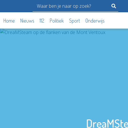
Home
Nieuws
112
Politiek
Sport
Onderwijs
DreaMSte