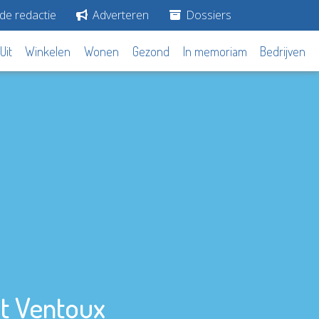
de redactie
Adverteren
Dossiers
Uit
Winkelen
Wonen
Gezond
In memoriam
Bedrijven
t Ventoux