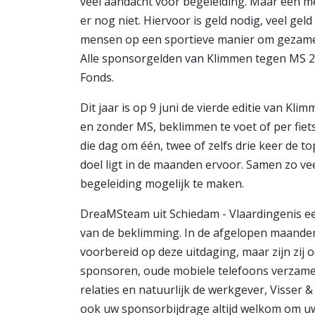
veel aandacht voor begeleiding. Maar een me
er nog niet. Hiervoor is geld nodig, veel gel
mensen op een sportieve manier om gezamenli
Alle sponsorgelden van Klimmen tegen MS 2
Fonds.
Dit jaar is op 9 juni de vierde editie van Kl
en zonder MS, beklimmen te voet of per fiets
die dag om één, twee of zelfs drie keer de t
doel ligt in de maanden ervoor. Samen zo v
begeleiding mogelijk te maken.
DreaMSteam uit Schiedam - Vlaardingenis een
van de beklimming. In de afgelopen maanden 
voorbereid op deze uitdaging, maar zijn zij 
sponsoren, oude mobiele telefoons verzamele
relaties en natuurlijk de werkgever, Visser 
ook uw sponsorbijdrage altijd welkom om u