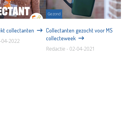
Gezond
kt collectanten
Collectanten gezocht voor MS
collecteweek
6-04-2022
Redactie - 02-04-2021