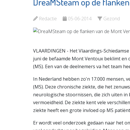
DreaMSteam op de flanken
Rotter
PRO Vlaardingen
Hague A
Bekijk de pagina
Redactie
05-06-2014
Gezond
Bekijk d
VLAARDINGEN - Het Vlaardings-Schiedamse 
juni de befaamde Mont Ventoux beklimt en d
(MS). Een van de deelnemers va het team heef
In Nederland hebben zo'n 17.000 mensen, vele
(MS). Deze chronische ziekte, die het zenuwst
neurologische stoornissen, die zich uiten in 
vermoeidheid. De ziekte kent vele verschill
ziekte heeft een grote invloed op MS patië
Er wordt veel onderzoek gedaan naar het on