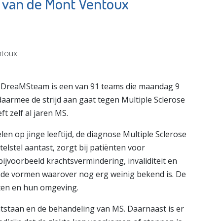
 van de Mont Ventoux
dam The
Waterweg
irport
Wonen
e pagina
Bekijk de pagina
DreaMSteam is een van 91 teams die maandag 9
aarmee de strijd aan gaat tegen Multiple Sclerose
t zelf al jaren MS.
n op jinge leeftijd, de diagnose Multiple Sclerose
elstel aantast, zorgt bij patiënten voor
bijvoorbeeld krachtsvermindering, invaliditeit en
ende vormen waarover nog erg weinig bekend is. De
nten en hun omgeving.
tstaan en de behandeling van MS. Daarnaast is er