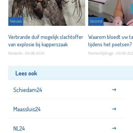
Nieuws
Gezond
d
Verbrande duif mogelijk slachtoffer
Waarom bloedt uw t
van explosie bij kapperszaak
tijdens het poetsen?
Redactie - 06-08-2026
Partnerbijdrage - 06-08-20
Lees ook
Schiedam24
Maassluis24
NL24