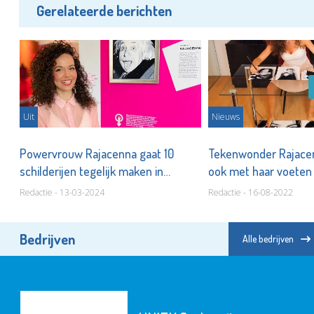
Gerelateerde berichten
Uit
Nieuws
Powervrouw Rajacenna gaat 10
Tekenwonder Rajace
schilderijen tegelijk maken in
ook met haar voete
Museum Vlaardingen
Redactie - 13-03-2024
Redactie - 16-08-2022
Bedrijven
Alle bedrijven