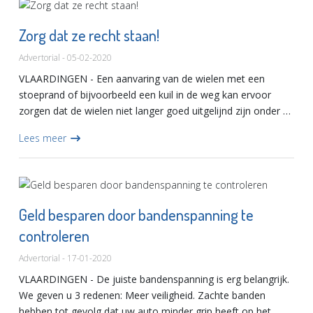
Zorg dat ze recht staan!
Advertorial - 05-02-2020
VLAARDINGEN - Een aanvaring van de wielen met een
stoeprand of bijvoorbeeld een kuil in de weg kan ervoor
zorgen dat de wielen niet langer goed uitgelijnd zijn onder de
auto. Dit heeft tot gevolg dat de banden niet alleen schuin
Lees meer
a...
Geld besparen door bandenspanning te
controleren
Advertorial - 17-01-2020
VLAARDINGEN - De juiste bandenspanning is erg belangrijk.
We geven u 3 redenen: Meer veiligheid. Zachte banden
hebben tot gevolg dat uw auto minder grip heeft op het