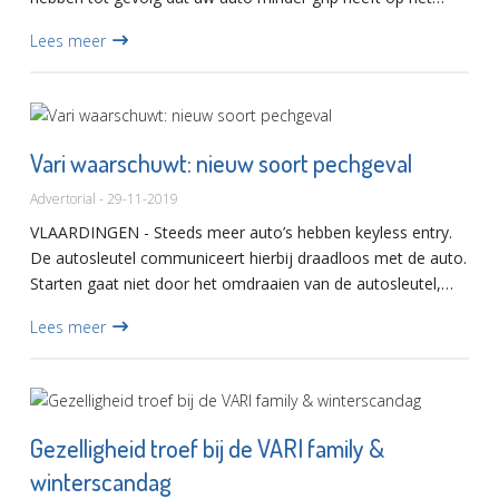
asfalt. Dit betekent een langere remweg en een hogere
Lees meer
slipkan...
Vari waarschuwt: nieuw soort pechgeval
Advertorial - 29-11-2019
VLAARDINGEN - Steeds meer auto’s hebben keyless entry.
De autosleutel communiceert hierbij draadloos met de auto.
Starten gaat niet door het omdraaien van de autosleutel,
maar door het indrukken van een knop. Maar wat als de...
Lees meer
Gezelligheid troef bij de VARI family &
winterscandag