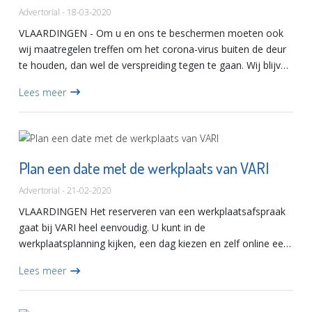
Advertorial - 18-03-2020
VLAARDINGEN - Om u en ons te beschermen moeten ook
wij maatregelen treffen om het corona-virus buiten de deur
te houden, dan wel de verspreiding tegen te gaan. Wij blijven
zolang mogelijk GEOPEND en onze werkzaamheden
Lees meer
uitvoeren.We...
Plan een date met de werkplaats van VARI
Advertorial - 21-02-2020
VLAARDINGEN Het reserveren van een werkplaatsafspraak
gaat bij VARI heel eenvoudig. U kunt in de
werkplaatsplanning kijken, een dag kiezen en zelf online een
werkplaatsafspraak plannen. Hierdoor kunt u dag en nacht
Lees meer
een afspra...