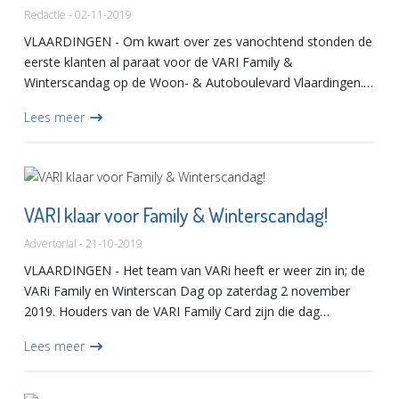
Redactie - 02-11-2019
VLAARDINGEN - Om kwart over zes vanochtend stonden de
eerste klanten al paraat voor de VARI Family &
Winterscandag op de Woon- & Autoboulevard Vlaardingen.
Dat was wat aan de vroege kant; het jaarlijkse VARIfeestje is
Lees meer
vand...
VARI klaar voor Family & Winterscandag!
Advertorial - 21-10-2019
VLAARDINGEN - Het team van VARi heeft er weer zin in; de
VARi Family en Winterscan Dag op zaterdag 2 november
2019. Houders van de VARI Family Card zijn die dag
uitgenodigd voor de gratis VARI Winterscan in onze vestigin...
Lees meer