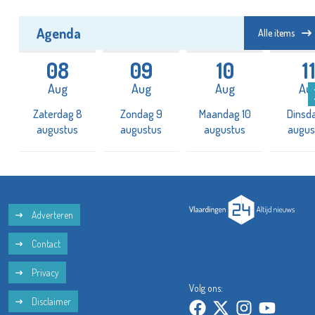
Agenda
Alle items
08
09
10
1
Aug
Aug
Aug
Au
Zaterdag 8
Zondag 9
Maandag 10
Dinsda
augustus
augustus
augustus
augus
Adverteren
Contact
Privacy
Volg ons:
Disclaimer