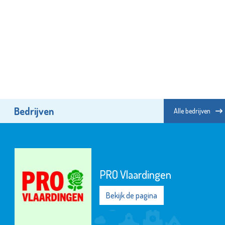
Bedrijven
Alle bedrijven
Stroomopwaarts MVS
Bekijk de pagina