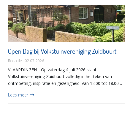
Open Dag bij Volkstuinvereniging Zuidbuurt
Redactie - 02-07-2026
VLAARDINGEN - Op zaterdag 4 juli 2026 staat
Volkstuinvereniging Zuidbuurt volledig in het teken van
ontmoeting, inspiratie en gezelligheid. Van 12.00 tot 18.00
uur is iedereen van harte welkom tijdens de jaarlijkse Open
Lees meer
Dag op het...