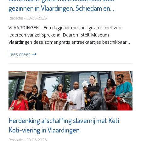
gezinnen in Vlaardingen, Schiedam en
Maassluis
Redactie - 30-06-2026
VLAARDINGEN - Een dagje uit met het gezin is niet voor
iedereen vanzelfsprekend. Daarom stelt Museum
Vlaardingen deze zomer gratis entreekaartjes beschikbaar
voor gezinnen die wat extra ondersteuning kunnen
Lees meer
gebruiken.Samen met Kle...
Herdenking afschaffing slavernij met Keti
Koti-viering in Vlaardingen
Redactie - 30-06-2026