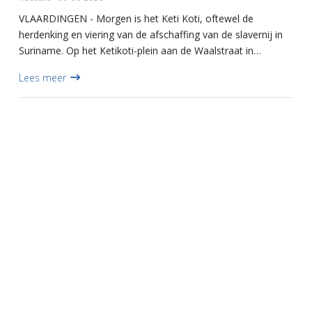
VLAARDINGEN - Morgen is het Keti Koti, oftewel de
herdenking en viering van de afschaffing van de slavernij in
Suriname. Op het Ketikoti-plein aan de Waalstraat in
Vlaardingen organiseert de stichting Ketikotivlaardingen.NL
Lees meer
versch...