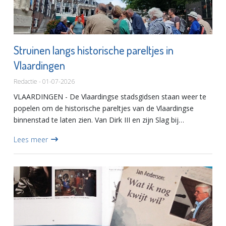
Struinen langs historische pareltjes in
Vlaardingen
Redactie - 01-07-2026
VLAARDINGEN - De Vlaardingse stadsgidsen staan weer te
popelen om de historische pareltjes van de Vlaardingse
binnenstad te laten zien. Van Dirk III en zijn Slag bij
Vlaardingen, via de stadsbrand in de tachtigjarige oorlog tot
Lees meer
he...