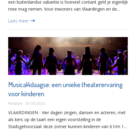
een buitenlandse vakantie is hoeveel contant geld je eigenlijk
mee mag nemen. Voor inwoners van Vlaardingen en de
regio Rotterdam die een reis plannen naar een bestemming
Lees meer
als Cur...
Musical4daagse: een unieke theaterervaring
voor kinderen
Redactie - 30-06-2026
VLAARDINGEN - Vier dagen zingen, dansen en acteren, met
als kers op de taart een eigen voorstelling in de
Stadsgehoorzaal: deze zomer kunnen kinderen van 6 t/m 12
jaar ervaren hoe het is om op het grote podium te staan.