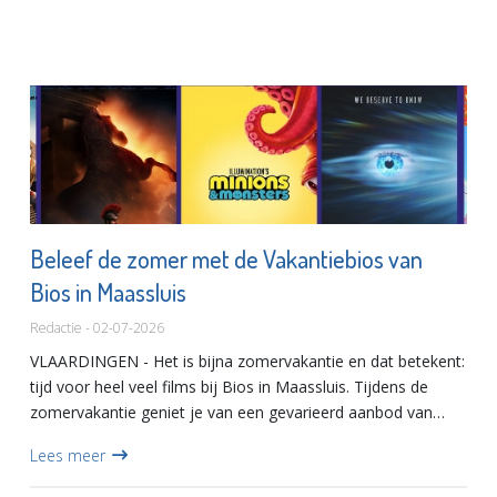
Beleef de zomer met de Vakantiebios van
Bios in Maassluis
Redactie - 02-07-2026
VLAARDINGEN - Het is bijna zomervakantie en dat betekent:
tijd voor heel veel films bij Bios in Maassluis. Tijdens de
zomervakantie geniet je van een gevarieerd aanbod van
spanning en romantiek tot komedie en hartverwarmende
Lees meer
famil...