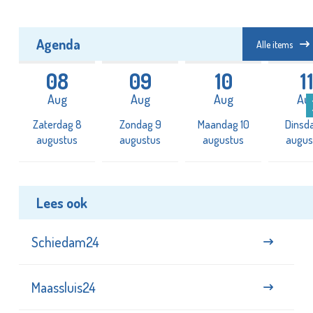
Agenda
Alle items
08
09
10
1
Aug
Aug
Aug
Au
Zaterdag 8
Zondag 9
Maandag 10
Dinsda
augustus
augustus
augustus
augus
Lees ook
Schiedam24
Maassluis24