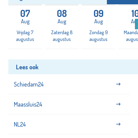
07
08
09
1
Aug
Aug
Aug
Au
Vrijdag 7
Zaterdag 8
Zondag 9
Maanda
augustus
augustus
augustus
augus
Lees ook
Schiedam24
Maassluis24
NL24