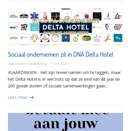
Sociaal ondernemen zit in DNA Delta Hotel
Ingezonden mededeling - 17-06-2024
VLAARDINGEN - Het zijn teveel namen om te taggen, maar
het Delta Hotel is er wel trots op dat ze eind van dit jaar de
200 goede doelen of sociale samenwerkingen gaan
bereiken. ..Sponsoring, benefietavonden, golftoernooien,
Lees meer
donatie...