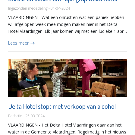
Ingezonden mededeling - 01-04-2024
VLAARDINGEN - Wat een onrust en wat een paniek hebben
wij afgelopen week mee mogen maken hier in het Delta
Hotel Vlaardingen. Elk jaar komen wij met een ludieke 1 april
grap om wat positiviteit de wereld in te brengen. Zo ook
Lees meer
vori...
Delta Hotel stopt met verkoop van alcohol
Redactie - 25-03-2024
VLAARDINGEN - Het Delta Hotel Vlaardingen daar aan het
water in de Gemeente Vlaardingen. Regelmatig in het nieuws