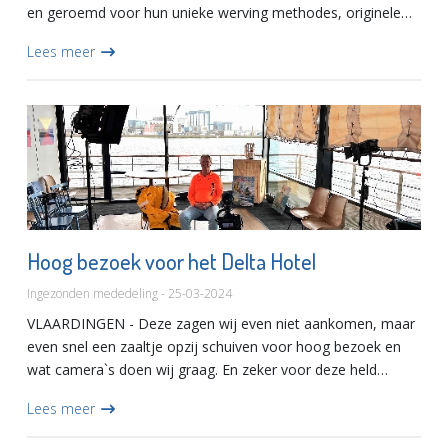
en geroemd voor hun unieke werving methodes, originele
(city)marketing en sociaal ondernemerschap komt ook deze
Lees meer
keer...
Hoog bezoek voor het Delta Hotel
Ingezonden mededeling - 25-03-2024
VLAARDINGEN - Deze zagen wij even niet aankomen, maar
even snel een zaaltje opzij schuiven voor hoog bezoek en
wat camera`s doen wij graag. En zeker voor deze held
binnen de zeilwereld gesponsord door Bolsius Group. Hans
Lees meer
Bouscholt...