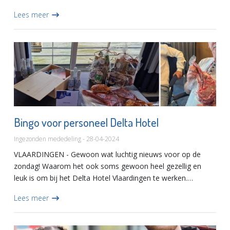
compleet visiedocument van twintig pagina`s hoe wij
Lees meer
overeenkomsten zien...
Bingo voor personeel Delta Hotel
Ingezonden mededeling - 28-04-2024
VLAARDINGEN - Gewoon wat luchtig nieuws voor op de
zondag! Waarom het ook soms gewoon heel gezellig en
leuk is om bij het Delta Hotel Vlaardingen te werken.
Afgelopen week hadden we een kwartaalborrel om even wat
Lees meer
stoom af te blaze...