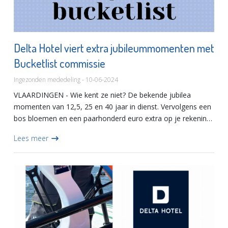
Delta Hotel viert extra jubileummomenten met
Bucketlist commissie
Ingezonden mededeling - 10-06-2024
VLAARDINGEN - Wie kent ze niet? De bekende jubilea
momenten van 12,5, 25 en 40 jaar in dienst. Vervolgens een
bos bloemen en een paarhonderd euro extra op je rekening
en weer verder. Bij het Delta Hotel ging dat er niet meer in
Lees meer
en...