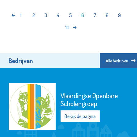
1
2
3
4
5
6
7
8
9
10
Bedrijven
Alle bedrijven
Vlaardingse Openbare
Scholengroep
Bekijk de pagina