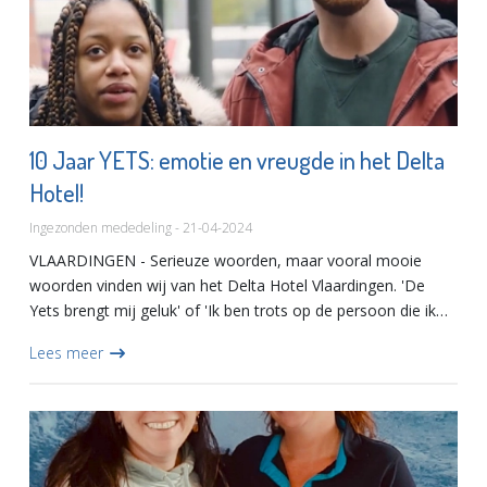
10 Jaar YETS: emotie en vreugde in het Delta
Hotel!
Ingezonden mededeling - 21-04-2024
VLAARDINGEN - Serieuze woorden, maar vooral mooie
woorden vinden wij van het Delta Hotel Vlaardingen. 'De
Yets brengt mij geluk' of 'Ik ben trots op de persoon die ik
ben geworden' en wat dacht je van deze? 'Bij de Yets heb ik
Lees meer
res...