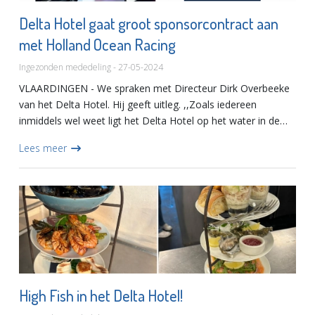
Delta Hotel gaat groot sponsorcontract aan
met Holland Ocean Racing
Ingezonden mededeling - 27-05-2024
VLAARDINGEN - We spraken met Directeur Dirk Overbeeke
van het Delta Hotel. Hij geeft uitleg. ,,Zoals iedereen
inmiddels wel weet ligt het Delta Hotel op het water in de
gemeente Vlaardingen en worden wij als thema hotel
Lees meer
geïnspiree...
High Fish in het Delta Hotel!