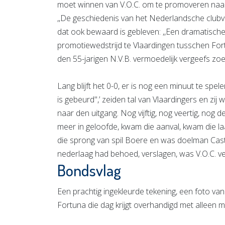
moet winnen van V.O.C. om te promoveren naar d
,,De geschiedenis van het Nederlandsche clubvoe
dat ook bewaard is gebleven: ,,Een dramatisch
promotiewedstrijd te Vlaardingen tusschen For
den 55-jarigen N.V.B. vermoedelijk vergeefs zoe
Lang blijft het 0-0, er is nog een minuut te spel
is gebeurd'',’ zeiden tal van Vlaardingers en zij
naar den uitgang. Nog vijftig, nog veertig, nog
meer in geloofde, kwam die aanval, kwam die l
die sprong van spil Boere en was doelman Castel
nederlaag had behoed, verslagen, was V.O.C. v
Bondsvlag
Een prachtig ingekleurde tekening, een foto v
Fortuna die dag krijgt overhandigd met alleen m