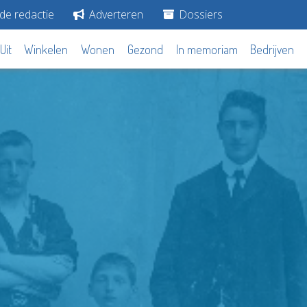
de redactie
Adverteren
Dossiers
Uit
Winkelen
Wonen
Gezond
In memoriam
Bedrijven