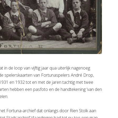
in de loop van vijftig jaar qua uiterlijk nagenoeg
de spelerskaarten van Fortunaspelers André Drop,
1931 en 1932 tot en met de jaren tachtig met twee
kaarten hebben een pasfoto en de handtekening ‘van den
elen.
het Fortuna-archief dat onlangs door Rien Stolk aan
 Het Stadsarchief Vlaardingen had tot nu toe een map