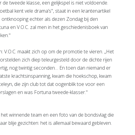
e tweede klasse, een gelijkspel is niet voldoende.
tbal kent vele drama’s'', staat in een krantenartikel
e ontknooping echter als dezen Zondag bij den
tuna en V.O.C. zal men in het geschiedenisboek van
ken.''
en: V.O.C. maakt zich op om de promotie te vieren. ,,Het
 worstelden zich diep teleurgesteld door de dichte rijen
 dertig, nog twintig seconden… En toen dan niemand er
aatste krachtsinspanning, kwam die hoekschop, kwam
eyn, die zijn club tot dat oogenblik toe voor een
erslagen en was Fortuna tweede-klasser.''
an het winnende team en een foto van de bondsvlag die
aar blije gezichten: het is allemaal bewaard gebleven.