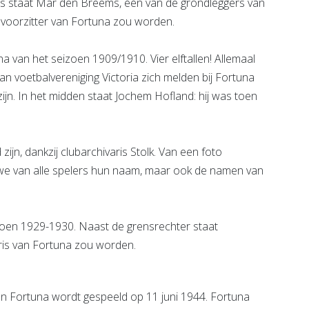
echts staat Mar den Breems, één van de grondleggers van
r voorzitter van Fortuna zou worden.
na van het seizoen 1909/1910. Vier elftallen! Allemaal
n voetbalvereniging Victoria zich melden bij Fortuna
jn. In het midden staat Jochem Hofland: hij was toen
zijn, dankzij clubarchivaris Stolk. Van een foto
 we van alle spelers hun naam, maar ook de namen van
izoen 1929-1930. Naast de grensrechter staat
aris van Fortuna zou worden.
n Fortuna wordt gespeeld op 11 juni 1944. Fortuna